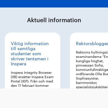
Aktuell information
Viktig information
Rektorsblogge
till samtliga
Rektorns hyllningstal
studenter som
examinanderna ”Er
skriver tentamen i
kungliga höghet,
Inspera
prinsessan Sofia,
kommunfullmäktig
Inspera Integrity Browser
ordförande Olle Bur
(IIB) ersätter Inspera Exam
Sophiasystrar,
Portal (IEP). Från och med
barnmorskor,
den 11 februari kommer
specialistsjuksköter
det att vara nödvändigt
promovendi, rektore
för samtliga studenter att
professorer, mina 
installera programvaran
och herrar!
Inspera Integrity Browser
(IIB). Installationen av