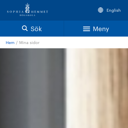
English
Sök
Meny
Hem
/
Mina sidor