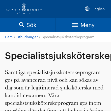
English
Sök
Meny
Hem
/
Utbildningar
/
Specialistsjuksköterskeprogram
Specialistsjukskötersk
Samtliga specialistsjuksköterskeprogram
ges på avancerad nivå och kan sökas av
dig som är legitimerad sjuksköterska med
kandidatexamen. Våra
specialistsjuksköterskeprogram ges inom
områden där det finns ett behov i vården