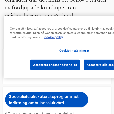
av fördjupade kunskaper om
evidensbaserad omvårdnad.
Genom att klicka på "acceptera alla cookies" samtycker du till lagring av cooki
förbättra navigeringen på webbplatsen, analysera webbplatsens användning oc
marknadsföringsinsatser.
Cookie-policy
PROGRAM
Cookie-inställningar
Specialistsjuksköterskeprogrammet -
inriktning akutsjukvård
Acceptera endast nödvändiga
Acceptera alla coo
2 år
•
60 hp
•
Avancerad nivå
•
Halvfart
Specialistsjuksköterskeprogrammet -
inriktning ambulanssjukvård
60 hp
•
Avancerad nivå
•
Halvfart