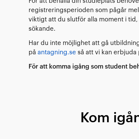
För att behålla din studieplats behöv
registreringsperioden som pågår me
viktigt att du slutför alla moment i tid
sökande.
Har du inte möjlighet att gå utbildning
på
antagning.se
så att vi kan erbjuda 
För att komma igång som student beh
Kom igån