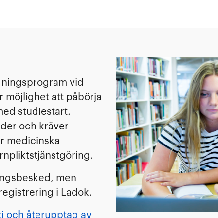
ildningsprogram vid
möjlighet att påbörja
ed studiestart.
nader och kräver
ler medicinska
rnpliktstjänstgöring.
ningsbesked, men
egistrering i Ladok.
ti och återupptag av