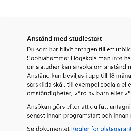
Anstånd med studiestart
Du som har blivit antagen till ett utb
Sophiahemmet Högskola men inte har 
dina studier kan ansöka om anstånd m
Anstånd kan beviljas i upp till 18 må
särskilda skäl, till exempel sociala el
omständigheter, vård av barn eller vä
Ansökan görs efter att du fått antag
senast innan programstart och innan r
Se dokumentet
Regler för platsgaran