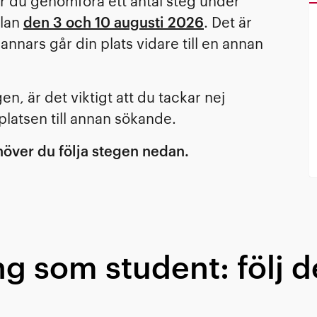
er du genomföra ett antal steg under
llan
den 3 och 10 augusti 2026
. Det är
, annars går din plats vidare till en annan
en, är det viktigt att du tackar nej
platsen till annan sökande.
över du följa stegen nedan.
g som student: följ d