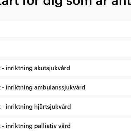
art för dig som är ant
- inriktning akutsjukvård
- inriktning ambulanssjukvård
 inriktning hjärtsjukvård
 inriktning palliativ vård