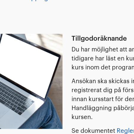
Tillgodoräknande
Du har möjlighet att 
tidigare har läst en k
kurs inom det progra
Ansökan ska skickas in
registrerat dig på för
innan kursstart för den
Handläggning påbörjas
kursen.
Se dokumentet
Regle