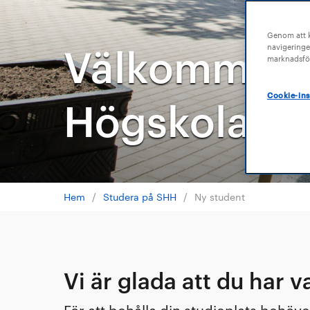
Genom att kl
Välkommen 
navigeringe
marknadsför
Cookie-ins
Högskola!
Hem
/
Studera på SHH
/
Ny student
Vi är glada att du har v