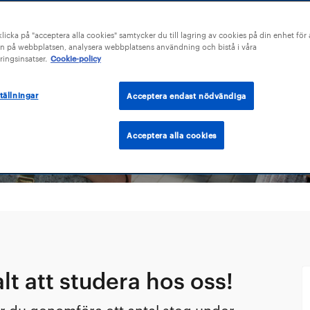
icka på "acceptera alla cookies" samtycker du till lagring av cookies på din enhet för a
till Sophiahem
n på webbplatsen, analysera webbplatsens användning och bistå i våra
ingsinsatser.
Cookie-policy
tällningar
Acceptera endast nödvändiga
Acceptera alla cookies
alt att studera hos oss!