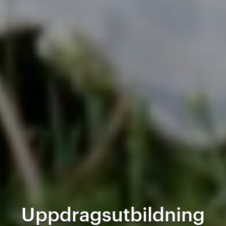
Uppdragsutbildning