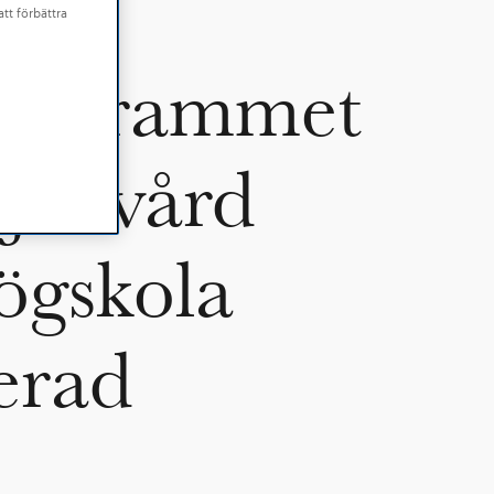
v
tt förbättra
eprogrammet
sjukvård
ögskola
erad