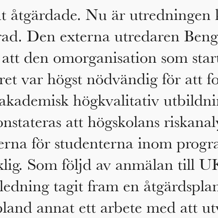
t åtgärdade. Nu är utredningen 
rad. Den externa utredaren Beng
 att den omorganisation som star
ret var högst nödvändig för att fo
akademisk högkvalitativ utbildni
stateras att högskolans riskanal
erna för studenterna inom progr
äcklig. Som följd av anmälan till 
ledning tagit fram en åtgärdspla
bland annat ett arbete med att ut