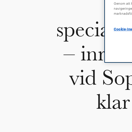
Genom att kl
navigeringe
marknadsför
speciali
Cookie-ins
– inrik
vid So
kla