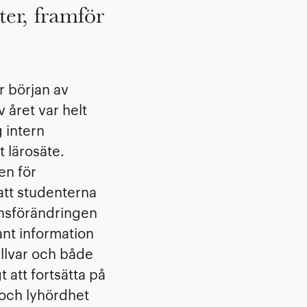
er, framför
r början av
 året var helt
g intern
 lärosäte.
en för
att studenterna
onsförändringen
nt information
allvar och både
 att fortsätta på
och lyhördhet