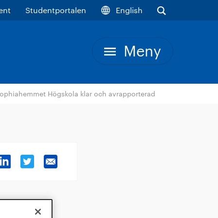
ent
Studentportalen
English
Meny
 Sophiahemmet Högskola klar och avrapporterad