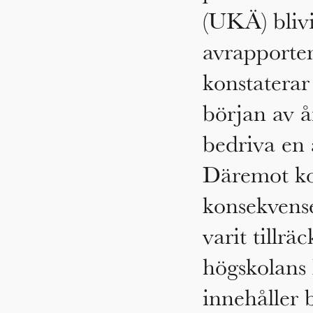
(UKÄ) blivi
avrapporte
konstaterar
början av å
bedriva en 
Däremot kon
konsekvens
varit tillr
högskolans 
innehåller 