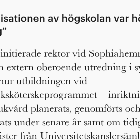
sationen av högskolan var h
g”
 initierade rektor vid Sophiahe
 extern oberoende utredning i sy
hur utbildningen vid
juksköterskeprogrammet – inriktn
ukvård planerats, genomförts oc
ats under senare år samt om tidi
ister från Universitetskanslersäm