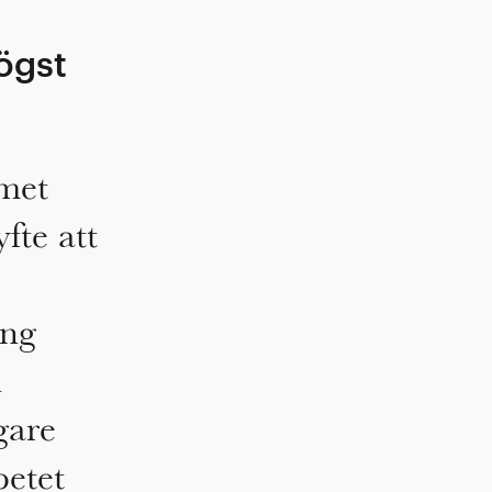
ögst
mmet
fte att
ing
h
gare
betet