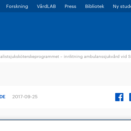
Forskning
VårdLAB
Press
Bibliotek
Ny stud
alistsjuksköterskeprogrammet – inriktning ambulanssjukvård vid
NDE
2017-09-25