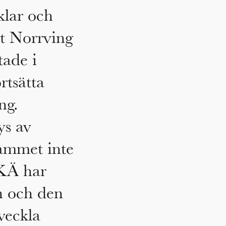
klar och
t Norrving
tade i
rtsätta
ng.
ys av
ammet inte
UKÄ har
n och den
veckla