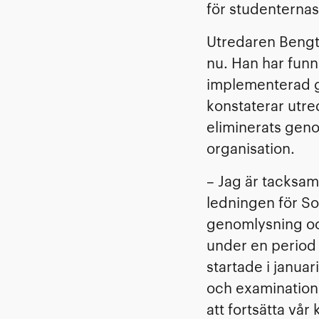
för studenterna
Utredaren Bengt 
nu. Han har fun
implementerad gö
konstaterar utre
eliminerats gen
organisation.
– Jag är tacksam
ledningen för S
genomlysning och
under en period 
startade i januar
och examinatione
att fortsätta vå