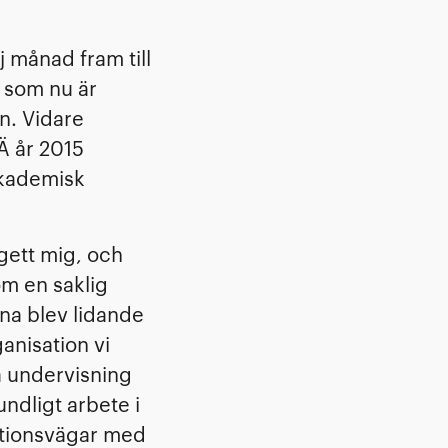
 månad fram till
 som nu är
n. Vidare
Ä år 2015
akademisk
gett mig, och
m en saklig
rna blev lidande
anisation vi
la undervisning
ndligt arbete i
kationsvägar med