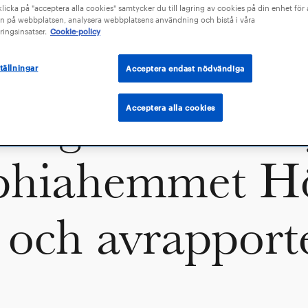
Utredningen a
icka på "acceptera alla cookies" samtycker du till lagring av cookies på din enhet för a
n på webbplatsen, analysera webbplatsens användning och bistå i våra
ingsinsatser.
Cookie-policy
stsjukskötersk
tällningar
Acceptera endast nödvändiga
Acceptera alla cookies
tning ambulans
phiahemmet H
r och avrapport