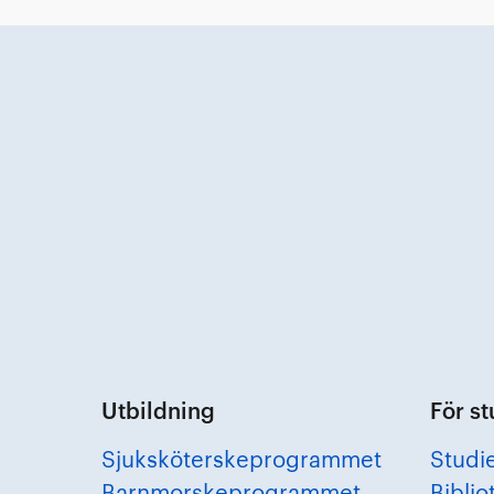
Utbildning
För s
Sjuksköterskeprogrammet
Studi
Barnmorskeprogrammet
Biblio