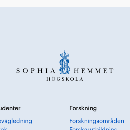
tudenter
Forskning
evägledning
Forskningsområden
tek
Forskarutbildning