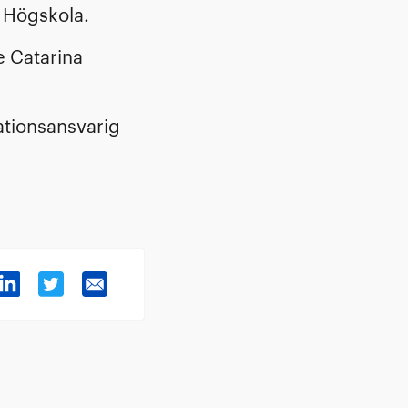
 Högskola.
e Catarina
ationsansvarig