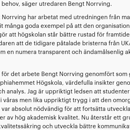
s behov, säger utredaren Bengt Norrving.
Norrving har arbetat med utredningen från maj
nit många goda exempel på att den organisation
r att högskolan står bättre rustad för framtide
daren att de tidigare påtalade bristerna från UK
om en numera transparent och ändamålsenlig 
 för det arbete Bengt Norrving genomfört som 
ophiahemmet Högskola, värdefulla insikter geno
 analys. Jag är uppriktigt ledsen att studente
i våras men lika uppriktigt trygg i att den omorg
i var absolut nödvändig för att fortsätta utveck
r av hög akademisk kvalitet. Nu återstår ett gru
r kvalitetssäkring och utveckla bättre kommuni