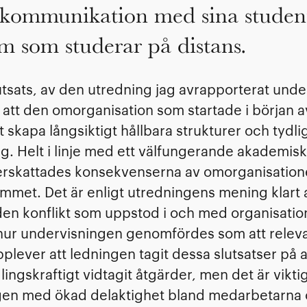
 kommunikation med sina student
m som studerar på distans.
utsats, av den utredning jag avrapporterat unde
 att den omorganisation som startade i början av
 skapa långsiktigt hållbara strukturer och tydli
g. Helt i linje med ett välfungerande akademiskt
rskattades konsekvenserna av omorganisation
met. Det är enligt utredningens mening klart 
den konflikt som uppstod i och med organisati
hur undervisningen genomfördes som att releva
plever att ledningen tagit dessa slutsatser på 
ngskraftigt vidtagit åtgärder, men det är viktigt
gen med ökad delaktighet bland medarbetarna 