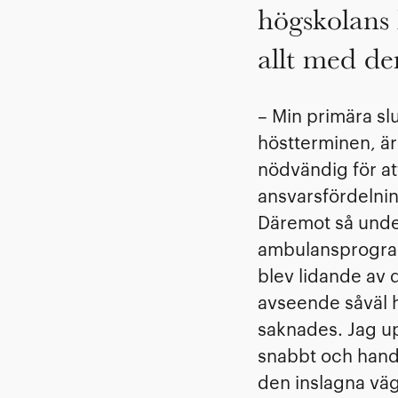
högskolans
allt med de
– Min primära sl
höstterminen, är
nödvändig för att
ansvarsfördelnin
Däremot så unde
ambulansprogram
blev lidande av 
avseende såväl 
saknades. Jag up
snabbt och handli
den inslagna vä