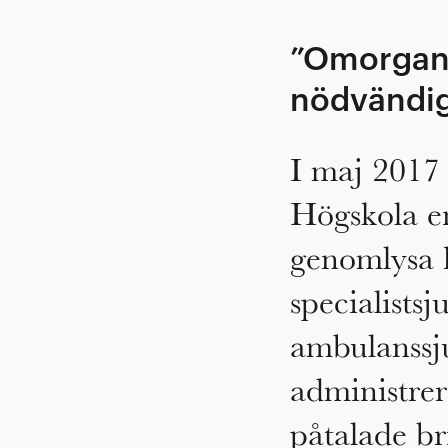
”Omorgani
nödvändi
I maj 2017
Högskola en
genomlysa 
specialists
ambulanssj
administrer
påtalade br