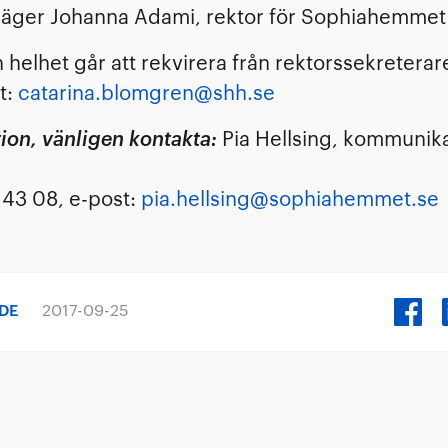
 säger Johanna Adami, rektor för Sophiahemmet
n helhet går att rekvirera från rektorssekreterar
t:
catarina.blomgren@shh.se
ion, vänligen kontakta:
Pia Hellsing, kommunik
 43 08, e-post:
pia.hellsing@sophiahemmet.se
NDE
2017-09-25