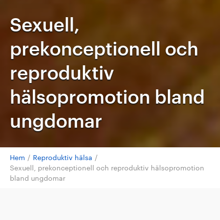
Sexuell,
prekonceptionell och
reproduktiv
hälsopromotion bland
ungdomar
Hem
/
Reproduktiv hälsa
/
Sexuell, prekonceptionell och reproduktiv hälsopromotion
bland ungdomar
Titel