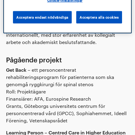
Cookie-inställningar
forskningsmiljöer, varit prefekt med ansvar för
verksamhet, arbetsmiljö och ekonomi, samt utvecklat
Acceptera endast nödvändiga
Acceptera alla cookies
utbildning på alla nivåer. Hon är en van
styrelseledamot och har arbetat såväl nationellt som
internationellt, med stor erfarenhet av kollegialt
arbete och akademiskt beslutsfattande.
Pågående projekt
Get Back
– ett personcentrerat
rehabiliteringsprogram för patienterna som ska
genomgå ryggkirurgi för spinal stenos
Roll: Projektägare
Finansiärer: AFA, Eurospine Research
Grants,
Göteborgs universitets centrum för
personcentrerad vård (GPCC),
Sophiahemmet, Ideell
Förening, Vetenskapsrådet
Learning Person – Centred Care in Higher Education