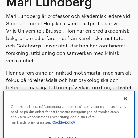
Mari Lundberg
Mari Lundberg är professor och akademisk ledare vid
Sophiahemmet Högskola samt gästprofessor vid
Vrije Universiteit Brussel. Hon har en bred akademisk
bakgrund med erfarenhet från Karolinska Institutet
och Göteborgs universitet, där hon har kombinerat
forskning, utbildning och samverkan med klinisk
verksamhet.
Hennes forskning är inriktad mot smärta, med särskilt
fokus på rörelserädsla och hur psykologiska och
beteendemässiga faktorer påverkar funktion, aktivitet
och återhämtning vid långvarig smärta. Hon bedriver
även forskning inom personcentrerad vård, med
Genom att klicka på "acceptera alla cookies" samtycker du till lagring av
fokus på hur personcentrering kan utvecklas och
cookies på din enhet för att förbättra navigeringen på webbplatsen,
implementeras i utbildning och hälso- och sjukvård.
analysera webbplatsens användning och bistå i våra
marknadsföringsinsatser.
Cookie-policy
Mari Lundberg har gedigen erfarenhet av akademiskt
ledarskap. Hon har byggt upp och lett