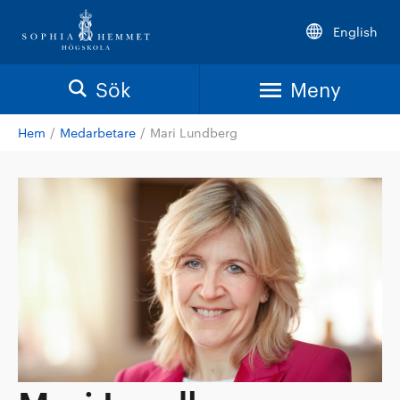
English
Sök
Meny
Hem
/
Medarbetare
/
Mari Lundberg