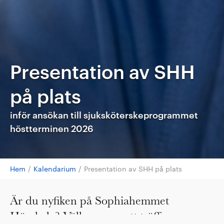
Presentation av SHH
på plats
inför ansökan till sjuksköterskeprogrammet
höstterminen 2026
Hem
/
Kalendarium
/
Presentation av SHH på plats
Är du nyfiken på Sophiahemmet
Högskola? Välkommen att träffa